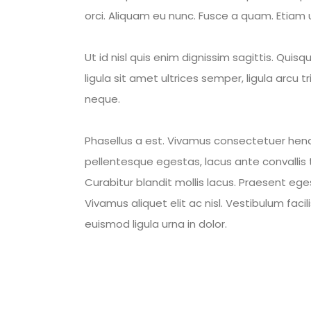
orci. Aliquam eu nunc. Fusce a quam. Etiam ul
Ut id nisl quis enim dignissim sagittis. Quisq
ligula sit amet ultrices semper, ligula arcu 
neque.
Phasellus a est. Vivamus consectetuer hendr
pellentesque egestas, lacus ante convallis tel
Curabitur blandit mollis lacus. Praesent e
Vivamus aliquet elit ac nisl. Vestibulum facili
euismod ligula urna in dolor.