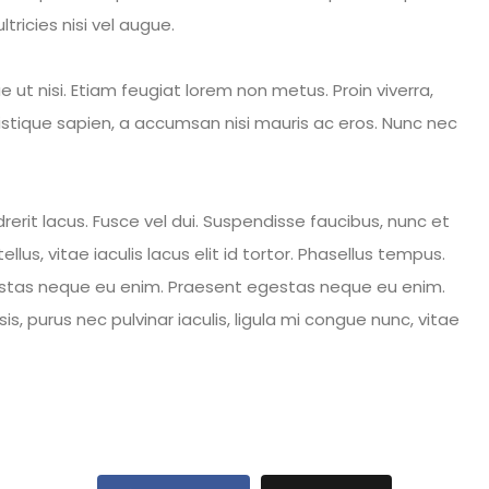
tricies nisi vel augue.
ue ut nisi. Etiam feugiat lorem non metus. Proin viverra,
tristique sapien, a accumsan nisi mauris ac eros. Nunc nec
erit lacus. Fusce vel dui. Suspendisse faucibus, nunc et
lus, vitae iaculis lacus elit id tortor. Phasellus tempus.
gestas neque eu enim. Praesent egestas neque eu enim.
sis, purus nec pulvinar iaculis, ligula mi congue nunc, vitae