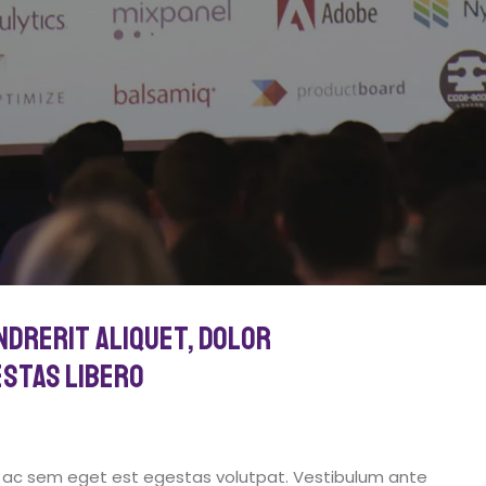
ndrerit aliquet, dolor
estas libero
t ac sem eget est egestas volutpat. Vestibulum ante