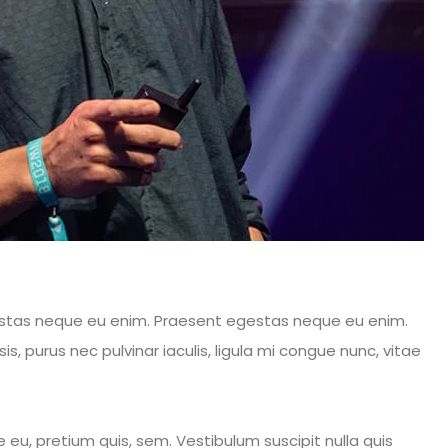
gestas neque eu enim. Praesent egestas neque eu enim.
sis, purus nec pulvinar iaculis, ligula mi congue nunc, vitae
e eu, pretium quis, sem. Vestibulum suscipit nulla quis