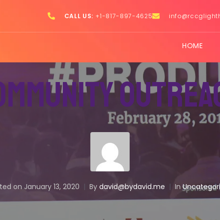
CALL US:
+1-817-897-4625
info@rccglight
HOME
ommunity Outrea
ted on
January 13, 2020
By
david@bydavid.me
In
Uncategor