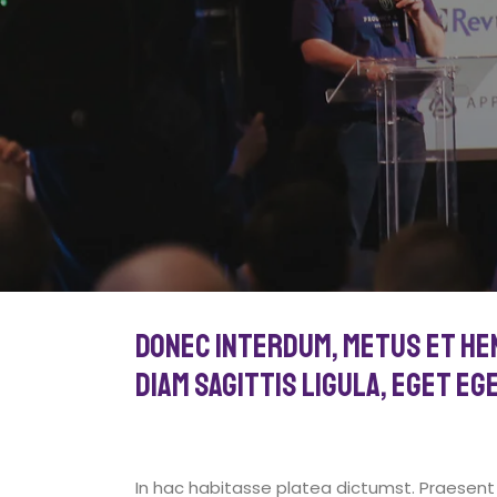
Donec interdum, metus et he
diam sagittis ligula, eget eg
In hac habitasse platea dictumst. Praesen