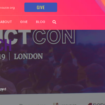
GIVE
house.org
ABOUT
GIVE
BLOG
ch
ized